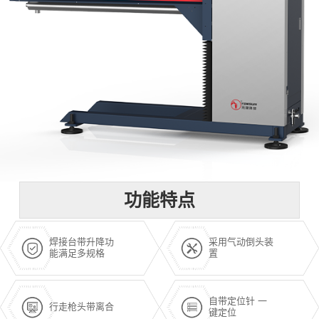
功能特点
焊接台带升降功
采用气动倒头装
能满足多规格
置
自带定位针 一
行走枪头带离合
键定位