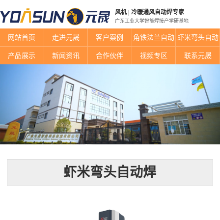
风机 | 冷暖通风自动焊专家
广东工业大学智能焊接产学研基地
网站首页
走进元晟
客户案例
角铁法兰自动
虾米弯头自动
焊
焊
产品展示
新闻资讯
合作伙伴
视频专区
联系元晟
留言管理
首页产品展示
元晟教学视频
虾米弯头自动焊