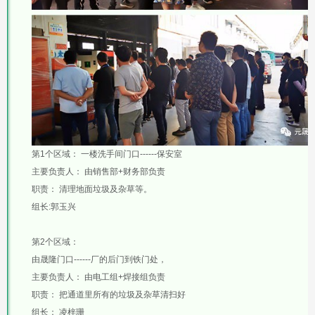
第1个区域：
一楼洗手间门口------保安室
主要负责人：
由销售部+财务部负责
职责：
清理地面垃圾及杂草等。
组长:郭玉兴
第2个区域：
由晟隆门口------厂的后门到铁门处，
主要负责人：
由电工组+焊接组负责
职责：
把通道里所有的垃圾及杂草清扫好
组长：
凌梓珊