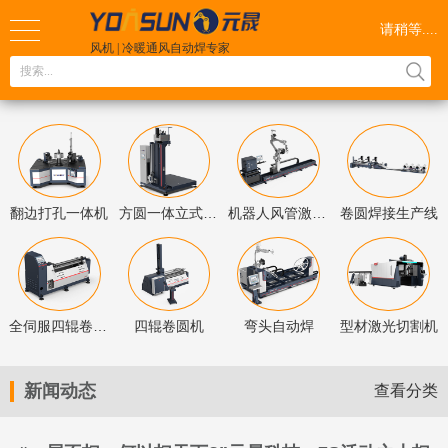
请稍等....
风机 | 冷暖通风自动焊
专家
广东工业大学
智能焊接产学研基
地
全国服务热线
189 2873 2487
翻边打孔一体机
方圆一体立式直缝焊
机器人风管激光自动焊
卷圆焊接生产线
全伺服四辊卷圆机
四辊卷圆机
弯头自动焊
型材激光切割机
新闻动态
查看分类