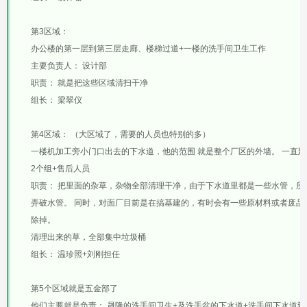
第3区域：
办公楼的第一层到第三层走廊、楼梯过道+一楼的洗手间卫生工作
主要负责人：
设计部
职责：
就是把这些区域清扫干净
组长：
梁翠仪
第4区域：
（大区域了，需要的人员也特别的多）
一楼机加工旁小门口出去的下水道，他的范围 就是整个厂区的外墙。
一直延
2个组+售后人员
职责：
把里面的杂草，杂物全部清理干净，由于下水道里都是一些水管，所
弄破水管。
同时，对面厂目前是在搞基建的，有时会有一些原材料或者废品
除掉。
清理出来的草，全部集中垃圾桶
组长：
温珍照+刘刚担任
第5个区域就是五金部了
他们主要就是负责：
晟隆的洗手间卫生+及洗手盆的下水道+洗手间下水道