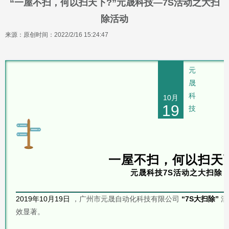
“一屋不扫，何以扫天下?”元晟科技—7S活动之大扫
除活动
来源：原创
时间：2022/2/16 15:24:47
元
晟
科
10月
19
技
一屋不扫，何以扫天
元晟科技7S活动之大扫除
2019年10月19日
，广州市元晟自动化科技有限公司
“7S大扫除”
活
效显著。